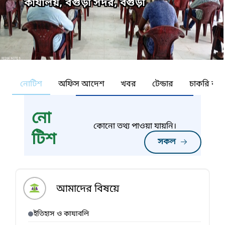
কার্যালয়, বগুড়া সদর, বগুড়া
নোটিশ
অফিস আদেশ
খবর
টেন্ডার
চাকরি কর্ন
নো
কোনো তথ্য পাওয়া যায়নি।
টিশ
সকল
আমাদের বিষয়ে
ইতিহাস ও কাযাবলি