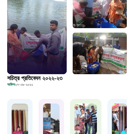
দুদক
১০২
দুর্যোগের আগাম বার্তা
১৬১২২
স্মার্ট ভূমি সেবা
সচিত্র প্রতিবেদন ২০২২-২৩
১০৯৮
অফিস
২৭-০৯-২০২২
শিশু সহায়তা লাইন
১৬১০৯
বাংলাদেশ কর্মচারী কল্যাণ বোর্ড হটলাইন